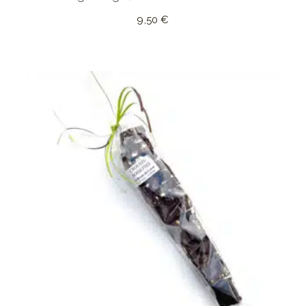
9,50
€