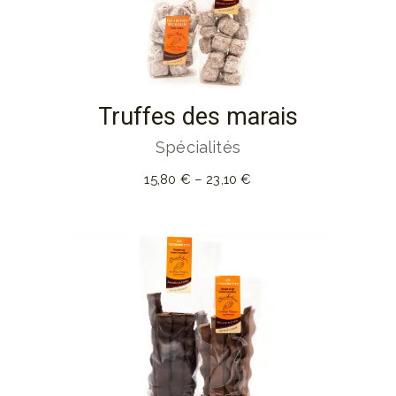
Truffes des marais
Spécialités
15,80
€
–
23,10
€