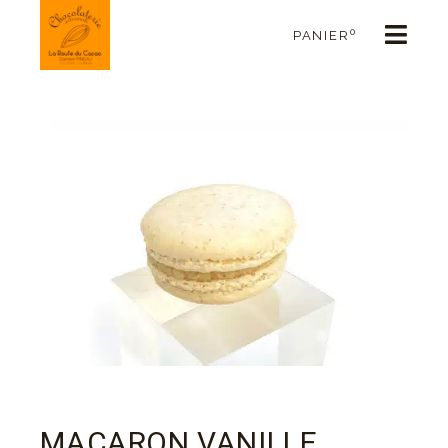
0
PANIER
MACARON VANILLE