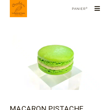
0
PANIER
MACARON PISTACHE