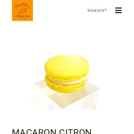
0
PANIER
MACARON CITRON