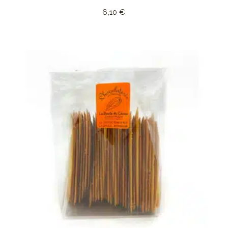
6,10
€