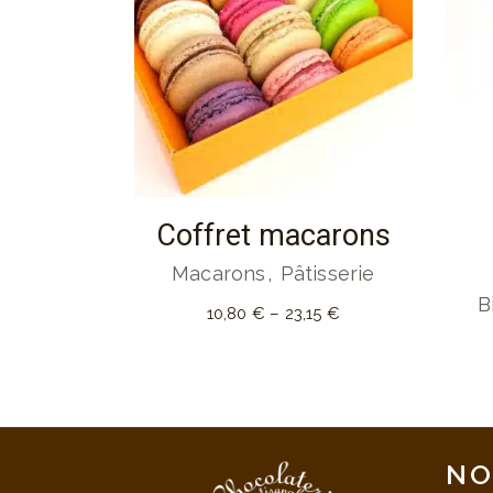
Coffret macarons
Macarons
Pâtisserie
B
10,80
€
–
23,15
€
NO