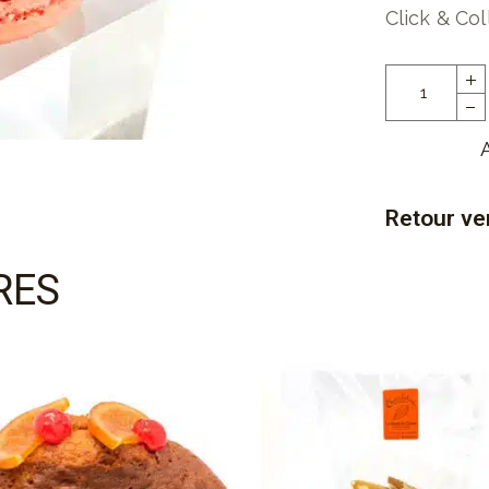
Click & Col
Retour ver
RES