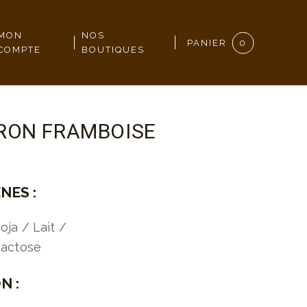
MON
NOS
PANIER
0
COMPTE
BOUTIQUES
ON FRAMBOISE
NES :
oja / Lait /
Lactose
N :