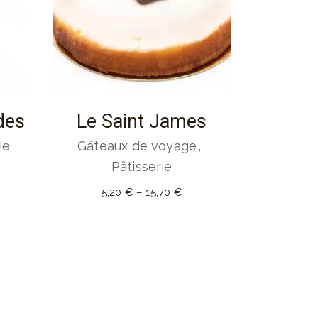
des
Le Saint James
ie
Gâteaux de voyage
Pâtisserie
5,20
€
–
15,70
€